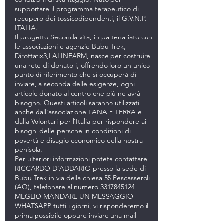
supportare il programma terapeutico di
recupero dei tossicodipendenti, il G.V.N.P.
ITALIA.
Il progetto Seconda vita, in partenariato con
le associazioni e agenzie Bubu Trek,
Dirottatix3,LALINEARM, nasce per costruire
una rete di donatori, offrendo loro un unico
punto di riferimento che si occuperà di
inviare, a seconda delle esigenze, ogni
articolo donato al centro che più ne avrà
bisogno. Questi articoli saranno utilizzati
anche dall’associazione LANA E TERRA e
dalla Volontari per l’Italia per rispondere ai
bisogni delle persone in condizioni di
povertà e disagio economico della nostra
penisola.
Per ulteriori informazioni potete contattare
RICCARDO D’ADDARIO presso la sede di
Bubu Trek in via della chiesa 55 Pescasseroli
(AQ), telefonare al numero 3317845124
MEGLIO MANDARE UN MESSAGGIO
WHATSAPP tutti i giorni, vi risponderemo il
prima possibile oppure inviare una mail