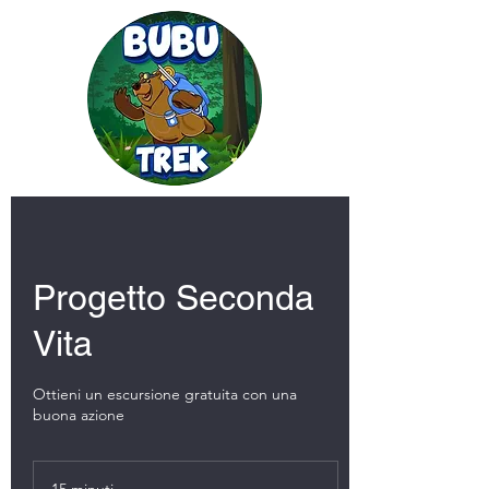
Progetto Seconda
Vita
Ottieni un escursione gratuita con una
buona azione