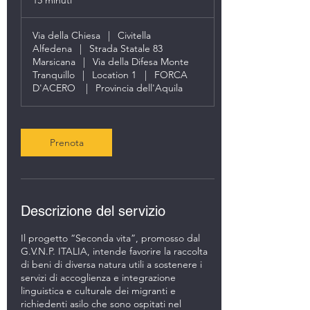
15 minuti
1
5
m
Via della Chiesa
|
Civitella
i
Alfedena
|
Strada Statale 83
n
Marsicana
|
Via della Difesa Monte
u
Tranquillo
|
Location 1
|
FORCA
t
D'ACERO
|
Provincia dell'Aquila
i
Prenota
Descrizione del servizio
Il progetto “Seconda vita”, promosso dal
G.V.N.P. ITALIA, intende favorire la raccolta
di beni di diversa natura utili a sostenere i
servizi di accoglienza e integrazione
linguistica e culturale dei migranti e
richiedenti asilo che sono ospitati nel