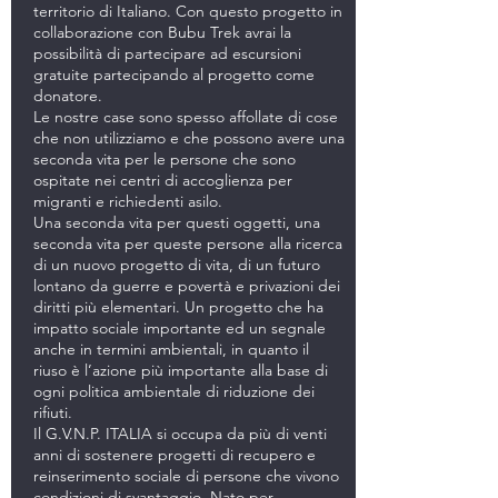
territorio di Italiano. Con questo progetto in
collaborazione con Bubu Trek avrai la
possibilità di partecipare ad escursioni
gratuite partecipando al progetto come
donatore.
Le nostre case sono spesso affollate di cose
che non utilizziamo e che possono avere una
seconda vita per le persone che sono
ospitate nei centri di accoglienza per
migranti e richiedenti asilo.
Una seconda vita per questi oggetti, una
seconda vita per queste persone alla ricerca
di un nuovo progetto di vita, di un futuro
lontano da guerre e povertà e privazioni dei
diritti più elementari. Un progetto che ha
impatto sociale importante ed un segnale
anche in termini ambientali, in quanto il
riuso è l’azione più importante alla base di
ogni politica ambientale di riduzione dei
rifiuti.
Il G.V.N.P. ITALIA si occupa da più di venti
anni di sostenere progetti di recupero e
reinserimento sociale di persone che vivono
condizioni di svantaggio. Nato per