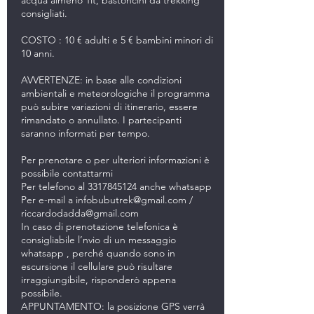
acqua almeno 1lt, bastoncini da trekking
consigliati.
COSTO : 10 € adulti e 5 € bambini minori di
10 anni.
AVVERTENZE: in base alle condizioni
ambientali e meteorologiche il programma
può subire variazioni di itinerario, essere
rimandato o annullato. I partecipanti
saranno informati per tempo.
Per prenotare o per ulteriori informazioni è
possibile contattarmi
Per telefono al 3317845124 anche whatsapp
Per e-mail a infobubutrek@gmail.com /
riccardodadda@gmail.com
In caso di prenotazione telefonica è
consigliabile l’nvio di un messaggio
whatsapp , perché quando sono in
escursione il cellulare può risultare
irraggiungibile, risponderò appena
possibile.
APPUNTAMENTO: la posizione GPS verrà