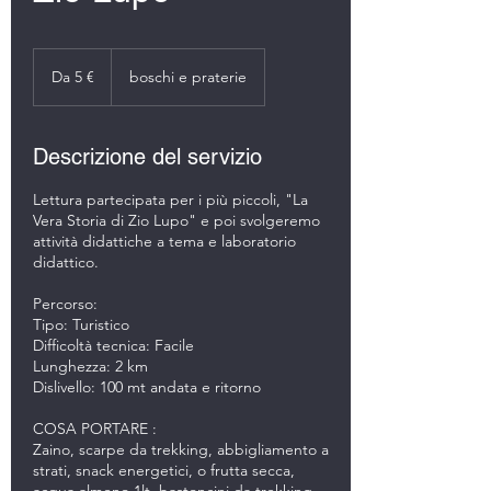
Da
5
Da 5 €
boschi e praterie
euro
Descrizione del servizio
Lettura partecipata per i più piccoli, "La
Vera Storia di Zio Lupo" e poi svolgeremo
attività didattiche a tema e laboratorio
didattico.
Percorso:
Tipo: Turistico
Difficoltà tecnica: Facile
Lunghezza: 2 km
Dislivello: 100 mt andata e ritorno
COSA PORTARE :
Zaino, scarpe da trekking, abbigliamento a
strati, snack energetici, o frutta secca,