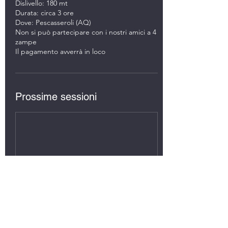
Dislivello: 180 mt
Durata: circa 3 ore
Dove: Pescasseroli (AQ)
Non si può partecipare con i nostri amici a 4
zampe
Il pagamento avverrà in loco
Prossime sessioni