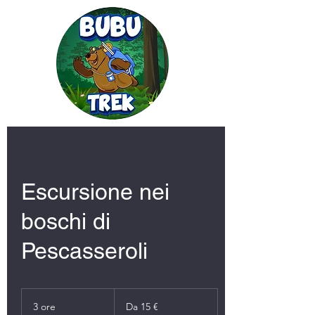
Escursione nei
boschi di
Pescasseroli
Da
15
3 ore
3
Da 15 €
euro