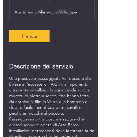
o
r
Agriturismo Maneggio Vallecupa
e
Prenota
Descrizione del servizio
Una piacevole passeggiata nel Bosco della
Difesa a Pescasseroli (AQ), tra imponenti,
ultracentenari alberi, faggi a candelabro e
muretti di pietra a secco, che hanno fatto
da cornice al film la Volpe e la Bambina e
dove è facile incontrare volpi, cavalli e
pacifiche mucche al pascolo.
Passeggeremo tra boschi e radure che
custodiscono le opere di Arte Parco,
installazioni permanenti dove la foresta fa da
sfondo alle opere che rimandano al